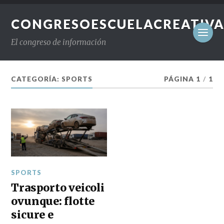
CONGRESOESCUELACREATIVA
El congreso de información
CATEGORÍA:
SPORTS
PÁGINA 1
/
1
SPORTS
Trasporto veicoli
ovunque: flotte
sicure e